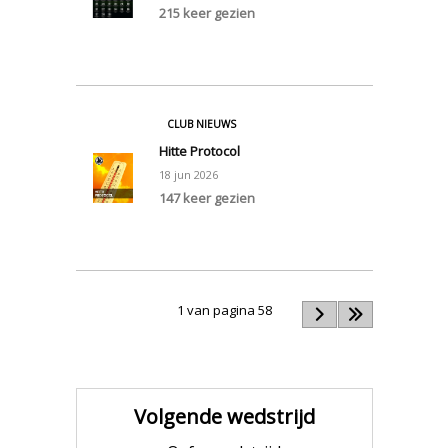
215 keer gezien
0
CLUB NIEUWS
Hitte Protocol
18
jun
2026
147 keer gezien
0
1 van pagina 58
Volgende wedstrijd