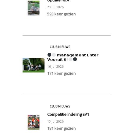
Update MFA
20
jul
2026
593 keer gezien
0
CLUB NIEUWS
𝗺𝗮𝗻𝗮𝗴𝗲𝗺𝗲𝗻𝘁 𝗘𝗻𝘁𝗲𝗿
𝗩𝗼𝗼𝗿𝘂𝗶𝘁 𝟲 !
16
jul
2026
171 keer gezien
0
CLUB NIEUWS
Competitie indeling EV1
10
jul
2026
181 keer gezien