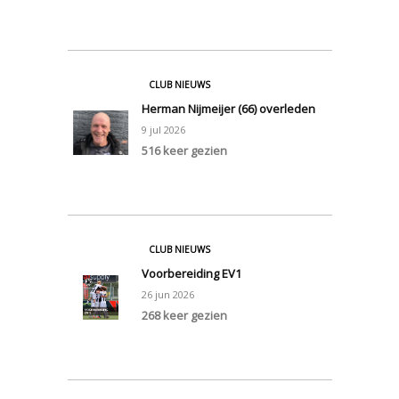
0
CLUB NIEUWS
Herman Nijmeijer (66) overleden
9
jul
2026
516 keer gezien
0
CLUB NIEUWS
Voorbereiding EV1
26
jun
2026
268 keer gezien
0