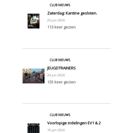
CLUB NIEUWS
Zaterdag: Kantine gesloten.
26
jun
2026
113 keer gezien
0
CLUB NIEUWS
JEUGDTRAINERS
24
jun
2026
135 keer gezien
0
CLUB NIEUWS
Voorlopige indelingen EV1 & 2
19
jun
2026